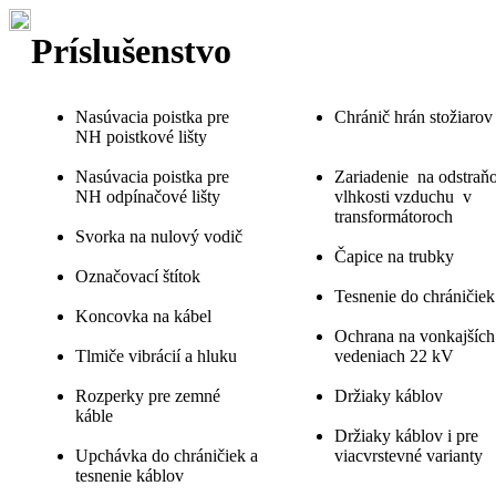
Príslušenstvo
Nasúvacia poistka pre
Chránič hrán stožiarov
NH poistkové lišty
Nasúvacia poistka pre
Zariadenie na odstraň
NH odpínačové lišty
vlhkosti vzduchu v
transformátoroch
Svorka na nulový vodič
Čapice na trubky
Označovací štítok
Tesnenie do chráničiek
Koncovka na kábel
Ochrana na vonkajších
Tlmiče vibrácií a hluku
vedeniach 22 kV
Rozperky pre zemné
Držiaky káblov
káble
Držiaky káblov i pre
Upchávka do chráničiek a
viacvrstevné varianty
tesnenie káblov